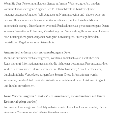
Wenn Sie über Telekommunikationsdienste auf meine Website zugreifen, werden
kommunikationsbezogene Angaben
(z. B. Internet-Protokoll-Adresse) bzw.
nutzungsbezogene Angaben (z.B. Angaben zu Nutzungsbeginn und -dauer sowie zu
den von Ihnen genutzten Telekommunikationsdiensten) mit technischen Mitteln
automatisch erzeugt. Diese können eventuell Rückschlüsse auf personenbezogene Daten
zulassen. Soweit eine Erfassung, Verarbeitung und Verwendung Ihrer kommunikations-
bzw. nutzungsbezogenen Angaben zwingend notwendig ist, unterliegt diese den
gesetzlichen Regelungen zum Datenschutz.
Automatisch erfasste nicht-personenbezogene Daten
Wenn Sie auf meine Website zugreifen, werden automatisch (also nicht über eine
Registrierung) Informationen gesammelt, die nicht einer bestimmten Person zugeordnet
sind (z.B. verwendeter Internet-Browser und Betriebssystem; Anzahl der Besuche;
durchschnittliche Verweilzeit; aufgerufene Seiten). Diese Informationen werden
verwendet, um die Attraktivität der Website zu ermitteln und deren Leistungsfähigkeit
und Inhalte zu verbessern.
Keine Verwendung von "Cookies" (Informationen, die automatisch auf Ihrem
Rechner abgelegt werden)
Auf meiner Homepage von 1&1 MyWebsite werden keine Cookies verwendet, für die
eine aktive Zustimmung der Website-Besucher nötig ist.